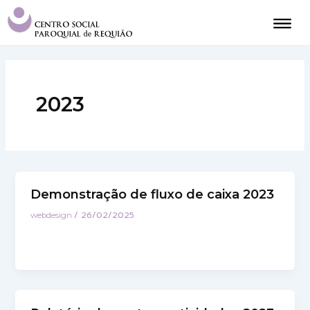
Skip
to
content
2023
Demonstração de fluxo de caixa 2023
/
26/02/2025
webdesign