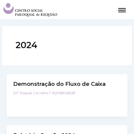
Skip
to
content
2024
Demonstração do Fluxo de Caixa
/
02/06/2025
Drª Raquel Carvalho